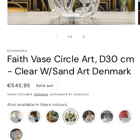
of
1
/
3
KODANSKA
Faith Vase Circle Art, D30 cm
- Clear W/Sand Art Denmark
Regular
€545,95
Sold out
price
Taxes included.
Shipping
calculated at checkout.
Also available in these colours: