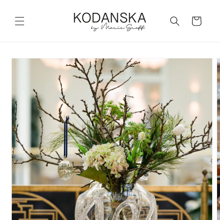
Skip to
content
Cart
Skip to
product
information