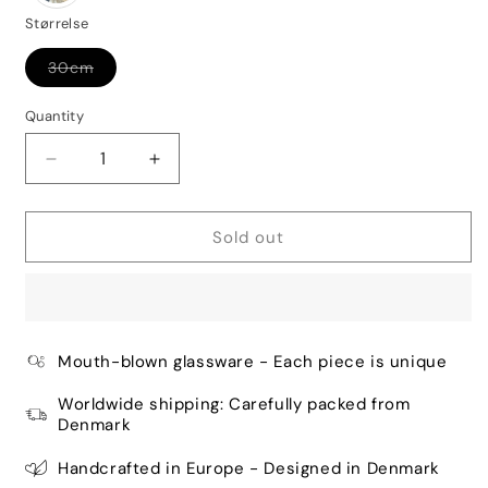
Størrelse
Variant
30cm
sold
out
or
Quantity
Quantity
unavailable
Decrease
Increase
quantity
quantity
for
for
Faith
Faith
Sold out
Vase
Vase
Circle
Circle
Art,
Art,
D30
D30
cm
cm
Mouth-blown glassware - Each piece is unique
-
-
Clear
Clear
Worldwide shipping: Carefully packed from
W/Sand
W/Sand
Denmark
Art
Art
Denmark
Denmark
Handcrafted in Europe - Designed in Denmark