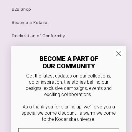
B2B Shop
Become a Retailer
Declaration of Conformity
Kodanska
BECOME A PART OF
OUR COMMUNITY
4.8 Stars on Trustpilot
Get the latest updates on our collections,
Food Approved
color inspiration, the stories behind our
designs, exclusive campaigns, events and
VAT NR. 36546166
exciting collaborations.
As a thank you for signing up, we'll give you a
special welcome discount - a warm welcome
to the Kodanska universe.
Facebook
Instagram
Pinterest
Email