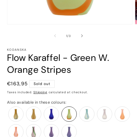
of
1
/
3
KODANSKA
Flow Karaffel - Green W.
Orange Stripes
Regular
€163,95
Sold out
price
Taxes included.
Shipping
calculated at checkout.
Also available in these colours: