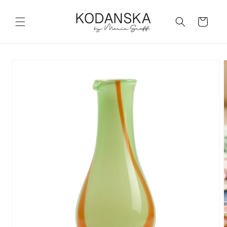
Skip to
content
Cart
Skip to
product
information