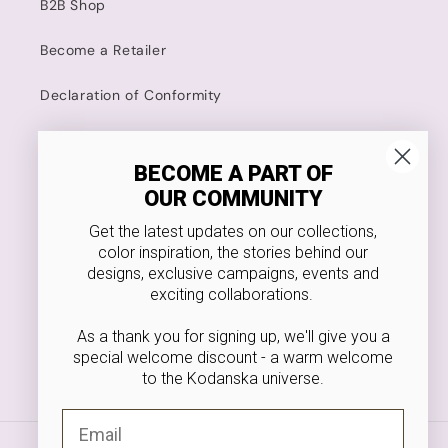
B2B Shop
Become a Retailer
Declaration of Conformity
Kodanska
BECOME A PART OF
OUR COMMUNITY
4.8 Stars on Trustpilot
Get the latest updates on our collections,
Food Approved
color inspiration, the stories behind our
designs, exclusive campaigns, events and
VAT NR. 36546166
exciting collaborations.
As a thank you for signing up, we'll give you a
special welcome discount - a warm welcome
to the Kodanska universe.
Facebook
Instagram
Pinterest
Email