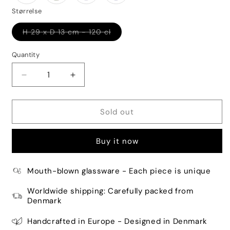
Størrelse
Variant
H 29 x D 13 cm - 120 cl
sold
out
or
Quantity
Quantity
unavailable
Decrease
Increase
quantity
quantity
for
for
Flow
Flow
Sold out
Karaffel
Karaffel
-
-
Buy it now
Green
Green
W.
W.
Orange
Orange
Mouth-blown glassware - Each piece is unique
Stripes
Stripes
Worldwide shipping: Carefully packed from
Denmark
Handcrafted in Europe - Designed in Denmark